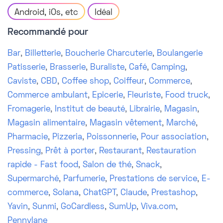
Android, iOs, etc
Idéal
Recommandé pour
Bar
,
Billetterie
,
Boucherie Charcuterie
,
Boulangerie
Patisserie
,
Brasserie
,
Buraliste
,
Café
,
Camping
,
Caviste
,
CBD
,
Coffee shop
,
Coiffeur
,
Commerce
,
Commerce ambulant
,
Epicerie
,
Fleuriste
,
Food truck
,
Fromagerie
,
Institut de beauté
,
Librairie
,
Magasin
,
Magasin alimentaire
,
Magasin vêtement
,
Marché
,
Pharmacie
,
Pizzeria
,
Poissonnerie
,
Pour association
,
Pressing
,
Prêt à porter
,
Restaurant
,
Restauration
rapide - Fast food
,
Salon de thé
,
Snack
,
Supermarché
,
Parfumerie
,
Prestations de service
,
E-
commerce
,
Solana
,
ChatGPT
,
Claude
,
Prestashop
,
Yavin
,
Sunmi
,
GoCardless
,
SumUp
,
Viva.com
,
Pennylane