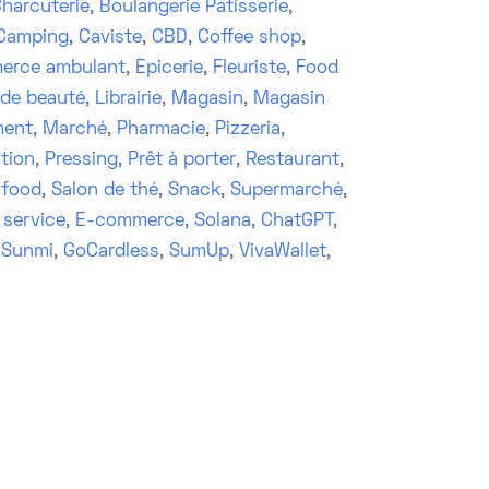
harcuterie
,
Boulangerie Patisserie
,
Camping
,
Caviste
,
CBD
,
Coffee shop
,
erce ambulant
,
Epicerie
,
Fleuriste
,
Food
 de beauté
,
Librairie
,
Magasin
,
Magasin
ment
,
Marché
,
Pharmacie
,
Pizzeria
,
tion
,
Pressing
,
Prêt à porter
,
Restaurant
,
 food
,
Salon de thé
,
Snack
,
Supermarché
,
 service
,
E-commerce
,
Solana
,
ChatGPT
,
,
Sunmi
,
GoCardless
,
SumUp
,
VivaWallet
,