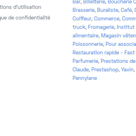
Bar
,
Billetterie
,
Boucherie C
ions d'utilisation
Brasserie
,
Buraliste
,
Café
,
que de confidentialité
Coiffeur
,
Commerce
,
Comm
truck
,
Fromagerie
,
Institut
alimentaire
,
Magasin vête
Poissonnerie
,
Pour associa
Restauration rapide - Fast
Parfumerie
,
Prestations de
Claude
,
Prestashop
,
Yavin
Pennylane